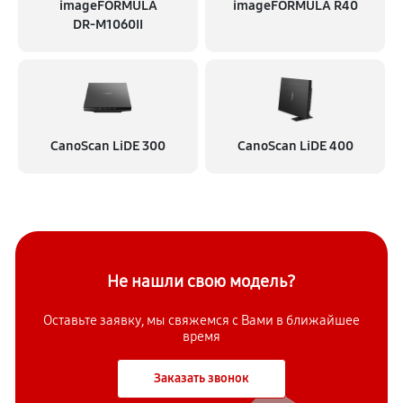
imageFORMULA
imageFORMULA R40
DR‑M1060II
CanoScan LiDE 300
CanoScan LiDE 400
Не нашли свою модель?
Оставьте заявку, мы свяжемся с
Вами в ближайшее
время
Заказать звонок