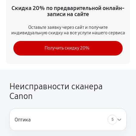
Устранение ошибки подключения
Скидка 20% по предварительной онлайн-
записи на сайте
520 руб
40 минут
Оставьте заявку через сайт и получите
Ремонт системы автоподачи документов (ADF)
индивидуальную скидку на все услуги нашего сервиса
1630 руб
90 минут
Получить скидку 20%
Замена USB-порта
780 руб
60 минут
Перепрошивка устройства
Неисправности сканера
980 руб
50 минут
Canon
Замена лампы подсветки
980 руб
60 минут
Оптика
5
Замена кнопок управления
650 руб
40 минут