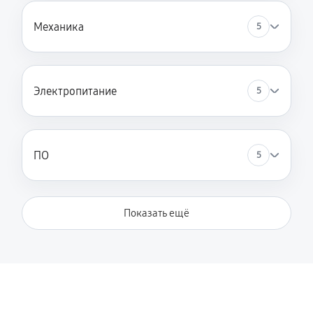
Замена шлейфа
Механика
5
780 руб
60 минут
Чистка оптической системы
Электропитание
5
780 руб
60 минут
Ремонт разъема питания
980 руб
60 минут
ПО
5
Ремонт или замена платы управления
1950 руб
120 минут
Показать ещё
Чистка стекла сканера
520 руб
40 минут
Ремонт или замена датчика изображения (CIS/CCD)