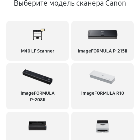
1630 руб
90 минут
Выберите модель сканера Canon
Замена лампы сканирования
1170 руб
70 минут
M40 LF Scanner
imageFORMULA P‑215II
imageFORMULA
imageFORMULA R10
P‑208II