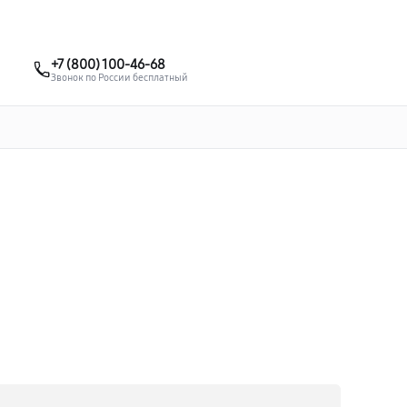
о 3 лет
Выезд мастера бесплатно
+7 (495) 067-73-68
+7 (800) 100-46-68
Заказать ремонт
Звонок по России бесплатный