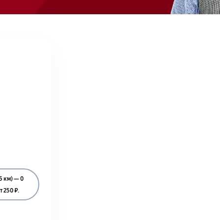
5 км) — 0
 250 ₽.