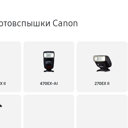
отовспышки Canon
 II
470EX-AI
270EX II