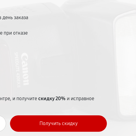
 Средний срок ремонта — от 1 до 5 дней.
месяцев.
 день заказа
е при отказе
т
нтре, и получите
скидку 20%
и исправное