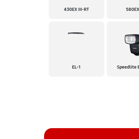
430EX III-RT
580EX 
EL-1
Speedlite 