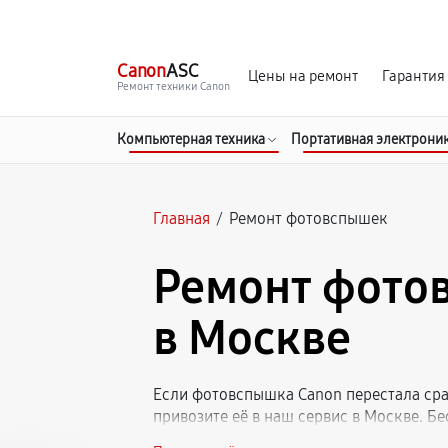
г. Москва
Ежедневно, с 08:00 до 23:00
Canon
ASC
Цены на ремонт
Гарантия
Ремонт техники Canon
Компьютерная техника
Портативная электрони
Главная
/
Ремонт фотовспышек
Ремонт фото
в Москве
Если фотовспышка Canon перестала сра
привозите её в наш сервис в Москве. Б
причину неисправности. Ремонтируем 