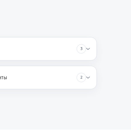
3
нты
2