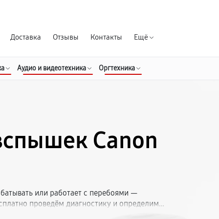
Гарантия д
Доставка
Отзывы
Контакты
Ещё
ка
Аудио и видеотехника
Оргтехника
вспышек Canon
батывать или работает с перебоями —
есплатно проведём диагностику и определим
накамерные и внешние вспышки Кэнон.