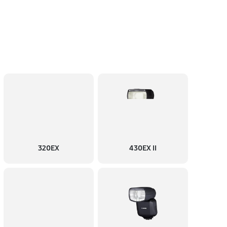
320EX
430EX II