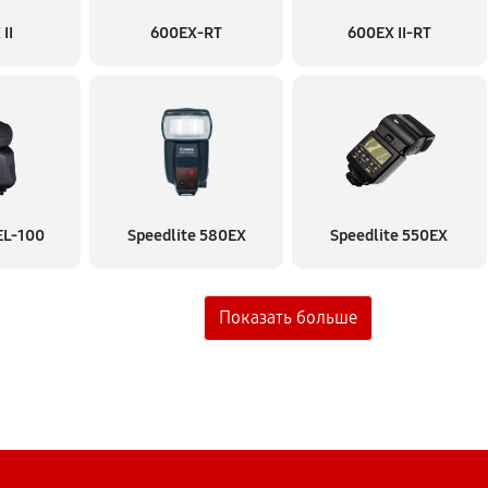
II
600EX-RT
600EX II-RT
EL-100
Speedlite 580EX
Speedlite 550EX