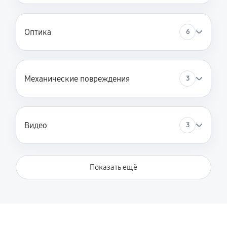
780 руб
60 минут
Замена микросхемы усилителя
Оптика
6
910 руб
60 минут
Ремонт цепи питания
Механические повреждения
3
980 руб
60 минут
Замена модуля Wi-Fi
590 руб
60 минут
Видео
3
Замена USB порта
520 руб
60 минут
Показать ещё
Замена процессора
780 руб
60 минут
Замена аккумулятора