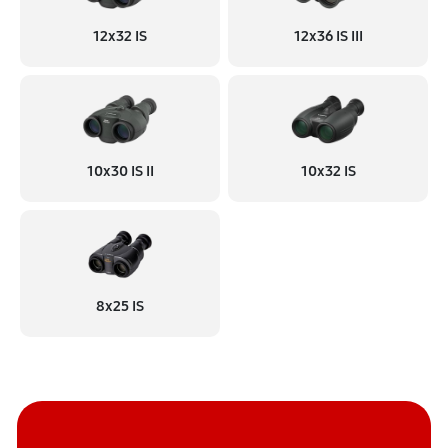
Замена микросхемы логики
12x32 IS
12x36 IS III
850 руб
60 минут
Юстировка бинокля
1300 руб
60 минут
10x30 IS II
10x32 IS
8x25 IS