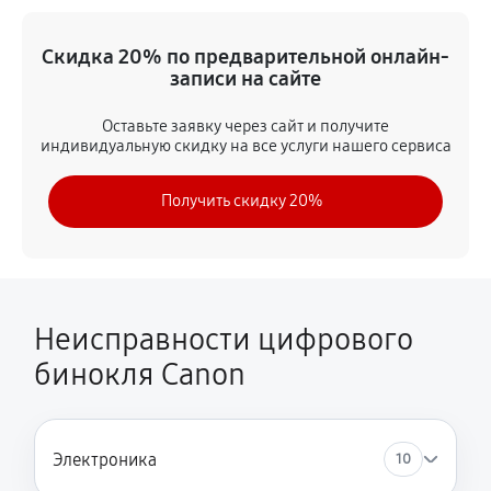
Исправление инверсии изображения
Скидка 20% по предварительной онлайн-
1950 руб
60 минут
записи на сайте
Ремонт встроенного дальнометра
Оставьте заявку через сайт и получите
индивидуальную скидку на все услуги нашего сервиса
650 руб
60 минут
Получить скидку 20%
Устранение вертикально-горизонтальных полос в
видоискателе
3900 руб
60 минут
Чистка бинокля
Неисправности цифрового
650 руб
60 минут
бинокля Canon
Замена объективов с улучшением характеристик
980 руб
60 минут
Электроника
10
Замена шим контроллера